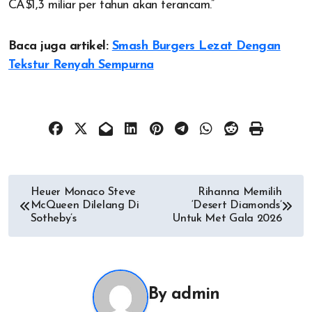
CA$1,3 miliar per tahun akan terancam.”
Baca juga artikel:
Smash Burgers Lezat Dengan
Tekstur Renyah Sempurna
Post
Heuer Monaco Steve
Rihanna Memilih
McQueen Dilelang Di
‘Desert Diamonds’
navigation
Sotheby’s
Untuk Met Gala 2026
By
admin