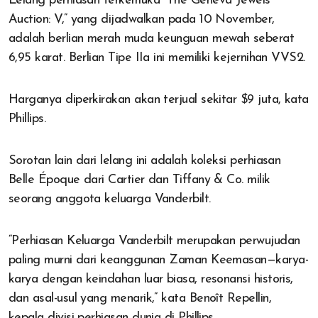
Lelang perhiasan terkemuka “The Geneva Jewels
Auction: V,” yang dijadwalkan pada 10 November,
adalah berlian merah muda keunguan mewah seberat
6,95 karat. Berlian Tipe IIa ini memiliki kejernihan VVS2.
Harganya diperkirakan akan terjual sekitar $9 juta, kata
Phillips.
Sorotan lain dari lelang ini adalah koleksi perhiasan
Belle Époque dari Cartier dan Tiffany & Co. milik
seorang anggota keluarga Vanderbilt.
“Perhiasan Keluarga Vanderbilt merupakan perwujudan
paling murni dari keanggunan Zaman Keemasan—karya-
karya dengan keindahan luar biasa, resonansi historis,
dan asal-usul yang menarik,” kata Benoît Repellin,
kepala divisi perhiasan dunia di Phillips.