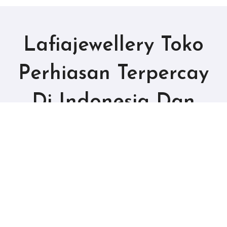
Lafiajewellery Toko
Perhiasan Terpercay
Di Indonesia Dan
Termurah
Copyright © All rights reserved
|
BlogData
by
Themeansar
.