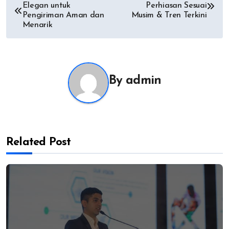
Elegan untuk
Perhiasan Sesuai
navigation
Pengiriman Aman dan
Musim & Tren Terkini
Menarik
By
admin
Related Post