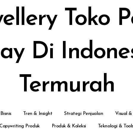
ellery Toko 
cay Di Indone
Termurah
Bisnis
Tren & Insight
Strategi Penjualan
Visual &
Copywriting Produk
Produk & Koleksi
Teknologi & Tool