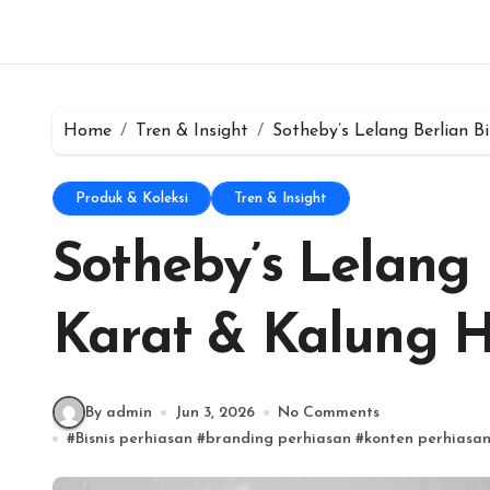
Home
Tren & Insight
Sotheby’s Lelang Berlian B
Produk & Koleksi
Tren & Insight
Sotheby’s Lelang 
Karat & Kalung H
By admin
Jun 3, 2026
No Comments
#
Bisnis perhiasan
#
branding perhiasan
#
konten perhiasa