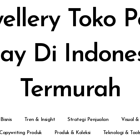
ellery Toko 
cay Di Indone
Termurah
Bisnis
Tren & Insight
Strategi Penjualan
Visual &
Copywriting Produk
Produk & Koleksi
Teknologi & Tool