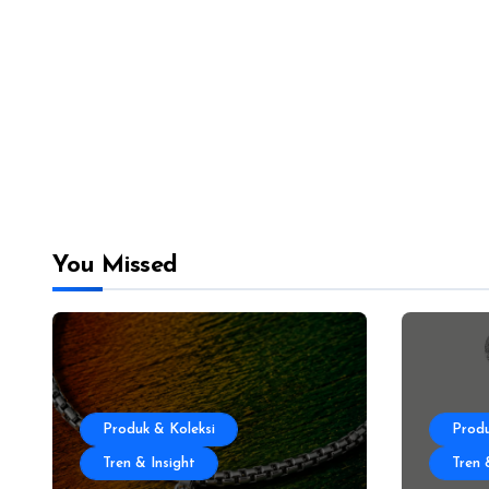
You Missed
Produk & Koleksi
Produ
Tren & Insight
Tren 