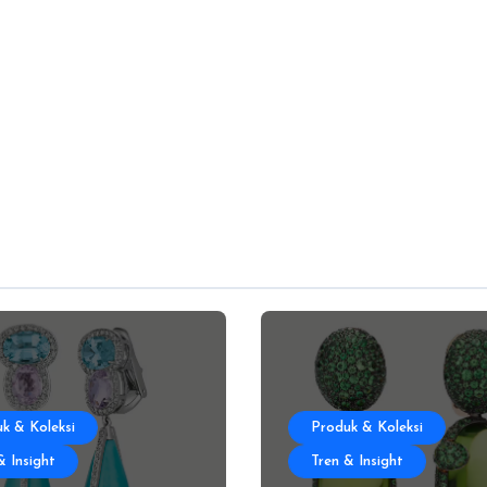
k & Koleksi
Produk & Koleksi
& Insight
Tren & Insight